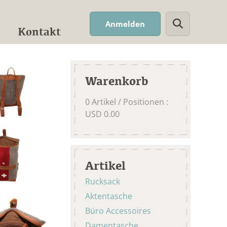
Suchwort
Anmelden
Kontakt
Warenkorb
0
Artikel / Positionen
:
USD
0.00
Artikel
Rucksack
Aktentasche
Büro Accessoires
Damentasche