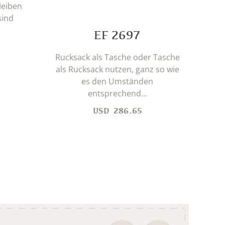
leiben
Mi
sind
schn
ö
EF 2697
Rucksack als Tasche oder Tasche
als Rucksack nutzen, ganz so wie
es den Umständen
entsprechend...
USD
286.65