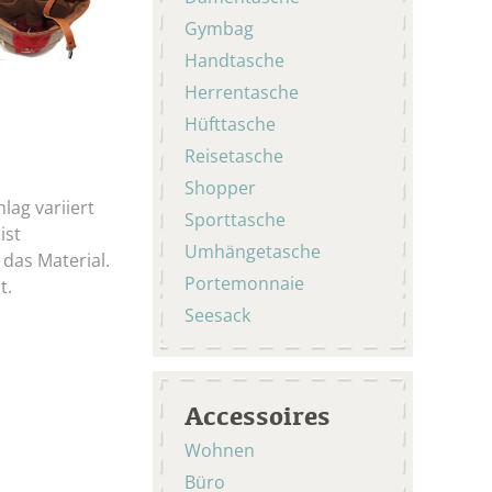
Gymbag
Handtasche
Herrentasche
Hüfttasche
Reisetasche
Shopper
lag variiert
Sporttasche
ist
Umhängetasche
 das Material.
Portemonnaie
it.
Seesack
Accessoires
Wohnen
Büro