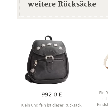
weitere Rücksäcke
Ein 
992 0 E
sc
Rinds
Klein und fein ist dieser Rucksack.