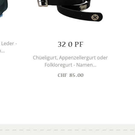
32 0 PF
 Leder -
...
D
Chüeligurt, Appenzellergurt oder
Me
Folkloregurt - Namen...
CHF
85.00