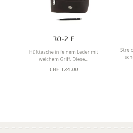
30-2 E
Strei
Hüfttasche in feinem Leder mit
sch
weichem Griff. Diese...
CHF
124.00