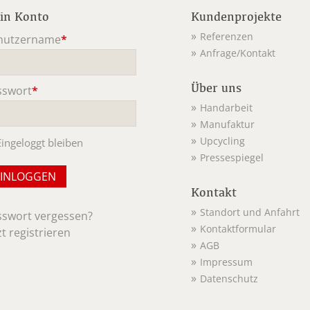
in Konto
Kundenprojekte
Referenzen
nutzername
*
Anfrage/Kontakt
ichtfeld
Über uns
sswort
*
ichtfeld
Handarbeit
Manufaktur
Upcycling
Eingeloggt bleiben
Pressespiegel
Kontakt
Standort und Anfahrt
sswort vergessen?
Kontaktformular
zt registrieren
AGB
Impressum
Datenschutz