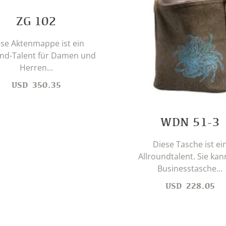
ZG 102
se Aktenmappe ist ein
und-Talent für Damen und
Herren...
USD
350.35
WDN 51-3
Diese Tasche ist ei
Allroundtalent. Sie kan
Businesstasche...
USD
228.05