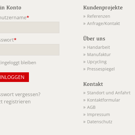
in Konto
Kundenprojekte
Referenzen
nutzername
*
Anfrage/Kontakt
ichtfeld
Über uns
sswort
*
ichtfeld
Handarbeit
Manufaktur
Upcycling
Eingeloggt bleiben
Pressespiegel
Kontakt
Standort und Anfahrt
sswort vergessen?
Kontaktformular
zt registrieren
AGB
Impressum
Datenschutz