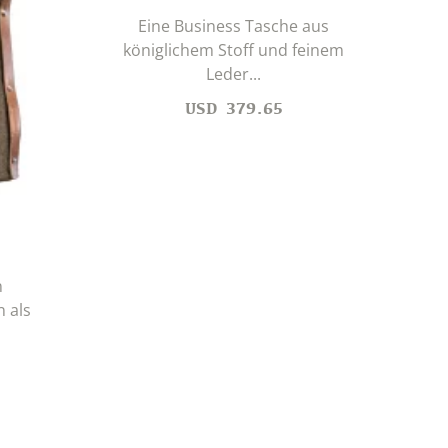
Eine Business Tasche aus
königlichem Stoff und feinem
Mit 
Leder...
USD
379.65
n
n als