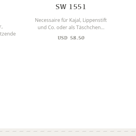
SW 1551
Necessaire für Kajal, Lippenstift
r,
und Co. oder als Täschchen...
utzende
USD
58.50
D
Sch