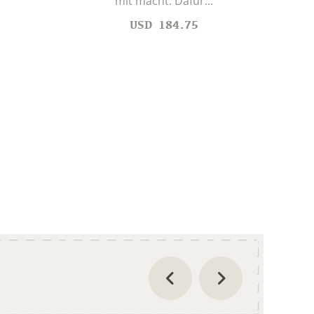
mit macht. Dafür...
USD
184.75
Ein 