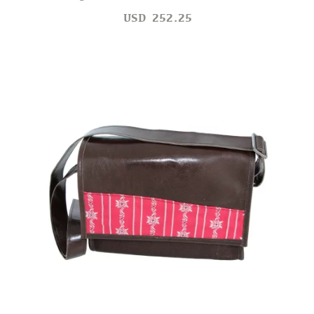
USD
252.25