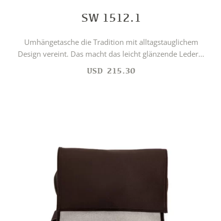
SW 1512.1
Umhängetasche die Tradition mit alltagstauglichem
Design vereint. Das macht das leicht glänzende Leder...
USD
215.30