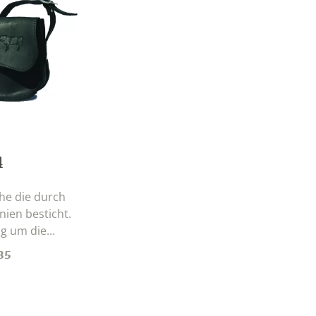
4
he die durch
ien besticht.
 um die...
35