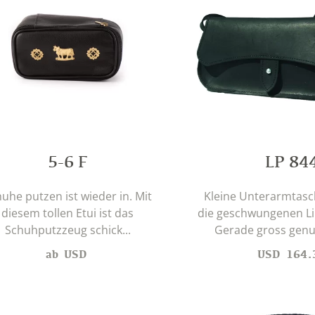
5-6 F
LP 84
uhe putzen ist wieder in. Mit
Kleine Unterarmtasc
diesem tollen Etui ist das
die geschwungenen Lin
Schuhputzzeug schick...
Gerade gross genug
ab
USD
USD
164.