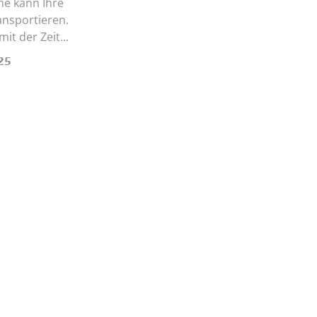
e kann Ihre
nsportieren.
it der Zeit...
25