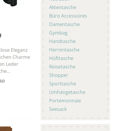
Aktentasche
Büro Accessoires
Damentasche
Gymbag
9
Handtasche
Herrentasche
tlose Eleganz
lichen Charme
Hüfttasche
en Leder
Reisetasche
he...
Shopper
30
Sporttasche
Umhängetasche
Portemonnaie
Seesack