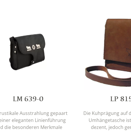
LM 639-0
LP 81
 rustikale Ausstrahlung gepaart
Die Kuhprägung auf d
einer eleganten Linienführung
Umhängetasche ist
nd die besonderen Merkmale
dezent, jedoch gen