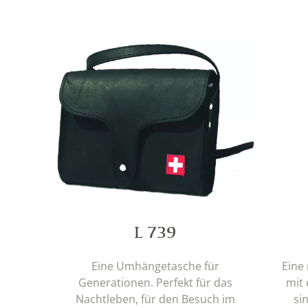
L 739
Eine Umhängetasche für
Eine
Generationen. Perfekt für das
mit 
Nachtleben, für den Besuch im
si