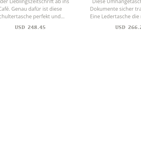
 der Lieblingszeitschrift ab ins
Diese Umhängetasch
Café. Genau dafür ist diese
Dokumente sicher tra
chultertasche perfekt und...
Eine Ledertasche die m
USD
248.45
USD
266.