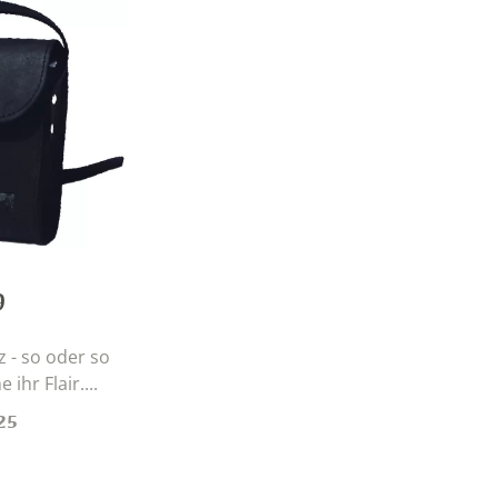
9
 - so oder so
ihr Flair....
25