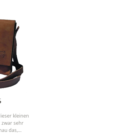
5
ieser kleinen
 zwar sehr
au das,...