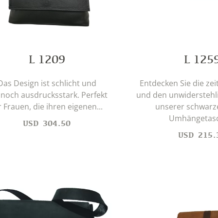
L 1209
L 125
Das Design ist schlicht und
Entdecken Sie die zei
noch ausdrucksstark. Perfekt
und den unwidersteh
r Frauen, die ihren eigenen...
unserer schwarz
Umhängetasc
USD
304.50
USD
215.