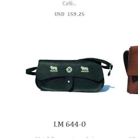
Café...
USD
159.25
LM 644-0