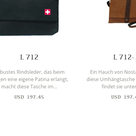
L 712
L 712-
bustes Rindsleder, das beim
Ein Hauch von Nosta
en eine eigene Patina erlangt,
diese Umhängtasche 
macht diese Tasche im...
findet sie unter
USD
197.45
USD
197.