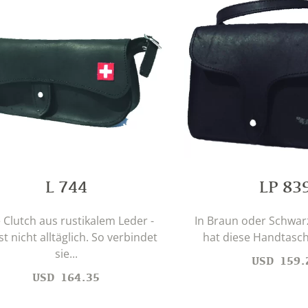
L 744
LP 83
 Clutch aus rustikalem Leder -
In Braun oder Schwarz
st nicht alltäglich. So verbindet
hat diese Handtasche 
sie...
USD
159.
USD
164.35