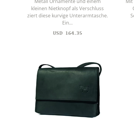
Metall Ornamente und einem
Mit
kleinen Nietknopf als Verschluss
ziert diese kurvige Unterarmtasche.
S
Ein...
USD
164.35