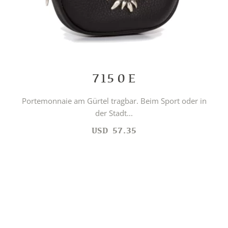
715 0 E
Portemonnaie am Gürtel tragbar. Beim Sport oder in
der Stadt...
USD
57.35