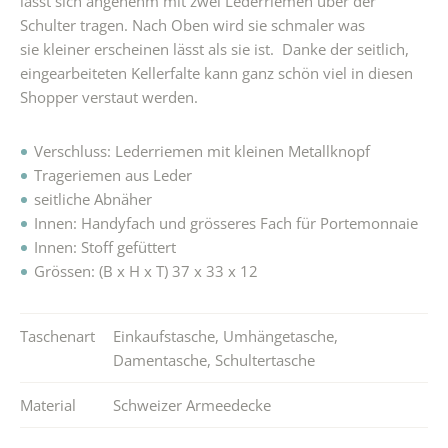
lässt sich angenehm mit zwei Lederriemen über der
Schulter tragen. Nach Oben wird sie schmaler was
sie kleiner erscheinen lässt als sie ist. Danke der seitlich,
eingearbeiteten Kellerfalte kann ganz schön viel in diesen
Shopper verstaut werden.
Verschluss: Lederriemen mit kleinen Metallknopf
Trageriemen aus Leder
seitliche Abnäher
Innen: Handyfach und grösseres Fach für Portemonnaie
Innen: Stoff gefüttert
Grössen: (B x H x T) 37 x 33 x 12
Taschenart
Einkaufstasche
,
Umhängetasche
,
Damentasche
,
Schultertasche
Material
Schweizer Armeedecke