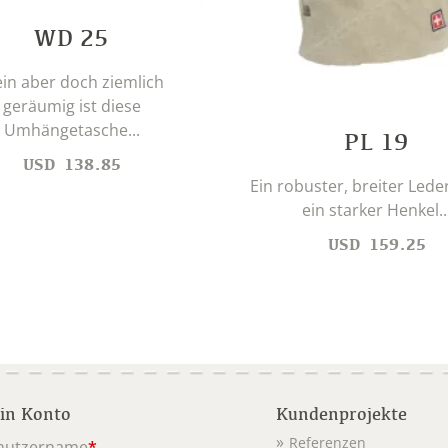
WD 25
ein aber doch ziemlich
geräumig ist diese
Umhängetasche...
PL 19
USD
138.85
Ein robuster, breiter Led
ein starker Henkel..
USD
159.25
in Konto
Kundenprojekte
Referenzen
nutzername
*