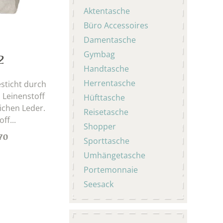
Aktentasche
Büro Accessoires
Damentasche
Gymbag
2
Handtasche
Herrentasche
sticht durch
Leinenstoff
Hüfttasche
chen Leder.
Reisetasche
ff...
Shopper
70
Sporttasche
Umhängetasche
Portemonnaie
Seesack