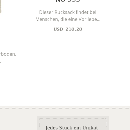
Dieser Rucksack findet bei
Menschen, die eine Vorliebe...
Ein
USD
210.20
für 
erboden,
.
Jedes Stück ein Unikat