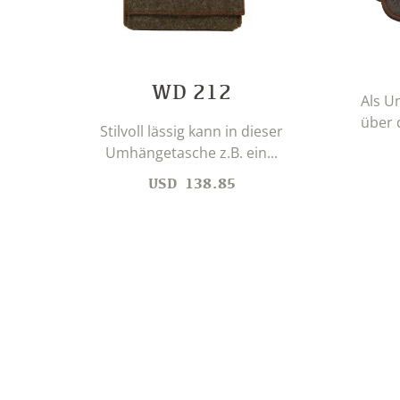
WD 212
Als U
über d
Stilvoll lässig kann in dieser
Umhängetasche z.B. ein...
USD
138.85