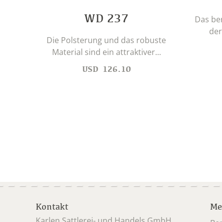
WD 237
Das be
der
Die Polsterung und das robuste
Material sind ein attraktiver...
USD
126.10
Kontakt
Me
Karlen Sattlerei- und Handels GmbH