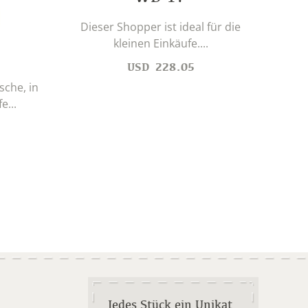
Dieser Shopper ist ideal für die
kleinen Einkäufe....
Verp
USD
228.05
sche, in
e...
Jedes Stück ein Unikat