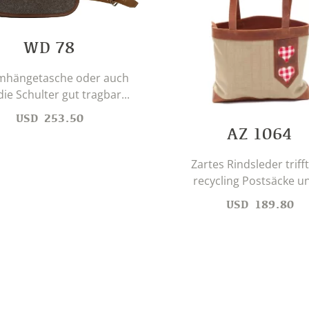
WD 78
mhängetasche oder auch
ie Schulter gut tragbar...
USD
253.50
AZ 1064
Zartes Rindsleder trifft
recycling Postsäcke un
USD
189.80