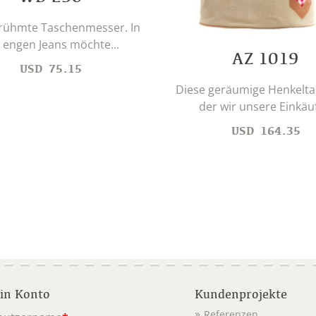
rühmte Taschenmesser. In
 engen Jeans möchte...
AZ 1019
USD
75.15
Diese geräumige Henkelta
der wir unsere Einkäuf
USD
164.35
in Konto
Kundenprojekte
Referenzen