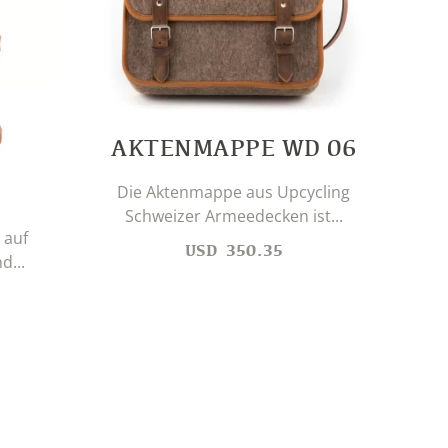
AKTENMAPPE WD 06
D
Die Aktenmappe aus Upcycling
Schu
Schweizer Armeedecken ist...
 auf
USD
350.35
d...