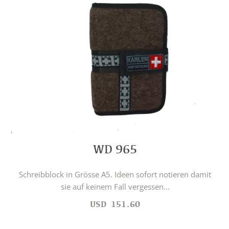
WD 965
Schreibblock in Grösse A5. Ideen sofort notieren damit
sie auf keinem Fall vergessen...
USD
151.60