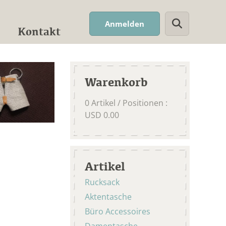
Suchwort
Anmelden
Kontakt
Warenkorb
0
Artikel / Positionen
:
USD
0.00
Artikel
Rucksack
Aktentasche
Büro Accessoires
Damentasche