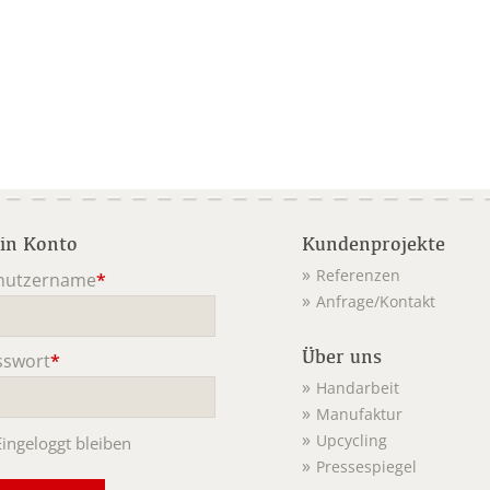
in Konto
Kundenprojekte
Referenzen
nutzername
*
Anfrage/Kontakt
ichtfeld
Über uns
sswort
*
ichtfeld
Handarbeit
Manufaktur
Upcycling
Eingeloggt bleiben
Pressespiegel