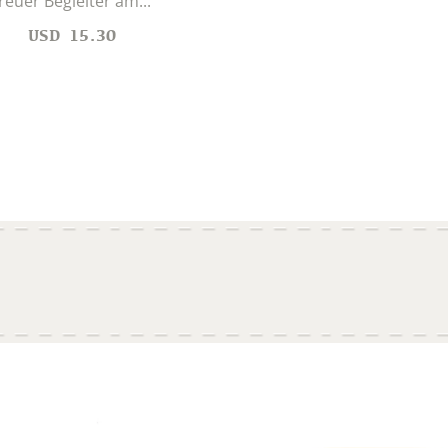
reuer Begleiter am...
USD
15.30