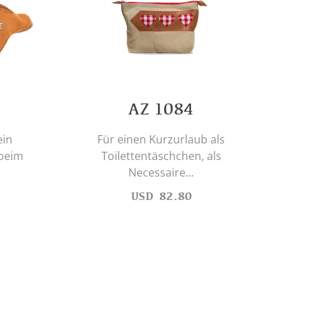
AZ 1084
ein
Für einen Kurzurlaub als
Umh
beim
Toilettentäschchen, als
Necessaire...
USD
82.80