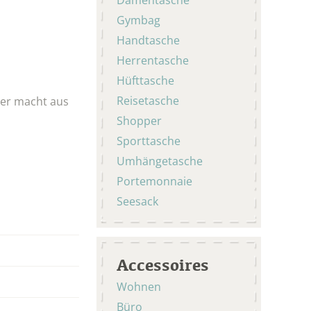
Gymbag
Handtasche
Herrentasche
Hüfttasche
Reisetasche
ger macht aus
Shopper
Sporttasche
Umhängetasche
Portemonnaie
Seesack
Accessoires
Wohnen
Büro