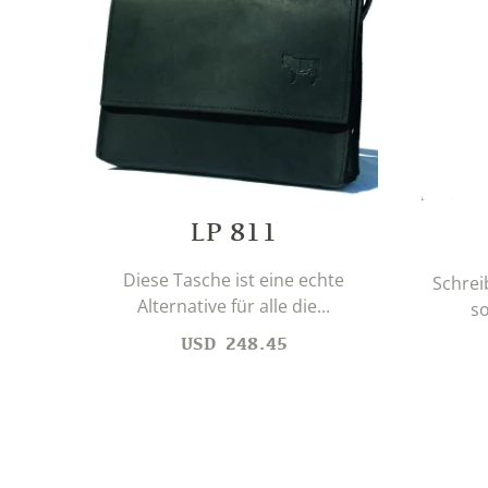
LP 811
Diese Tasche ist eine echte
Schrei
Alternative für alle die...
so
USD
248.45