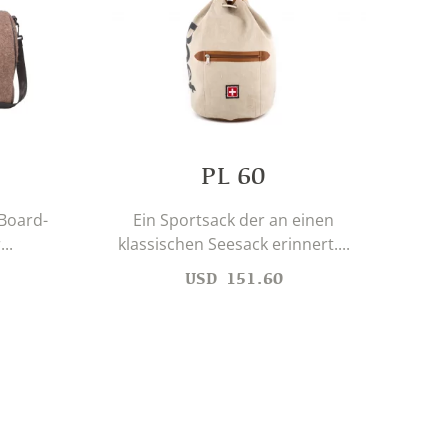
PL 60
 Board-
Ein Sportsack der an einen
B
..
klassischen Seesack erinnert....
ge
USD
151.60