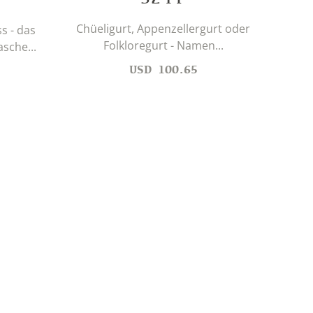
Chüeligurt, Appenzellergurt oder
s - das
Folkloregurt - Namen...
sche...
USD
100.65
Opt
mi