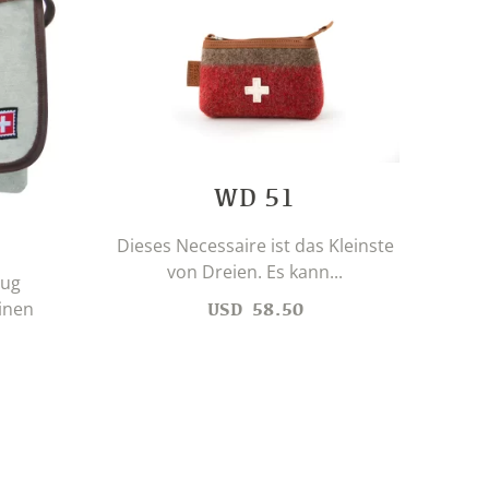
WD 51
HA
Dieses Necessaire ist das Kleinste
von Dreien. Es kann...
nug
Die
inen
USD
58.50