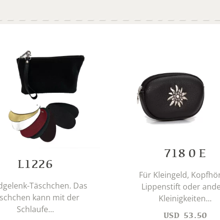
718 0 E
L1226
Für Kleingeld, Kopfhör
gelenk-Täschchen. Das
Lippenstift oder and
schchen kann mit der
Kleinigkeiten...
Schlaufe...
USD
53.50