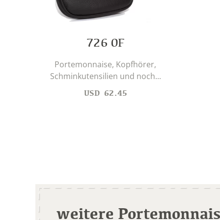
726 0F
Portemonnaise, Kopfhörer,
Schminkutensilien und noch...
USD
62.45
weitere Portemonnai