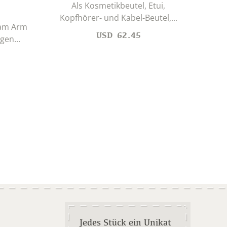
Als Kosmetikbeutel, Etui,
All
Kopfhörer- und Kabel-Beutel,...
 am Arm
Na
USD
62.45
gen...
Jedes Stück ein Unikat