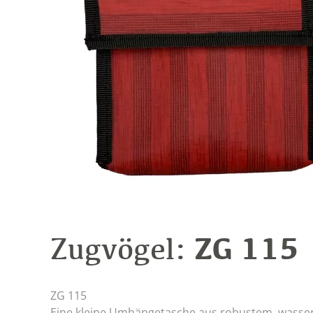
ZG 115
Zugvögel:
ZG 115
Eine kleine Umhängetasche aus robustem, wasserdic