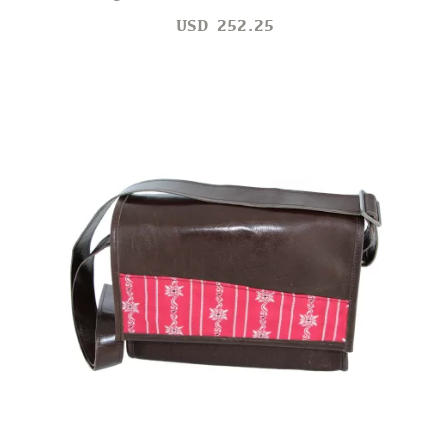
USD
252.25