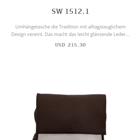
SW 1512.1
Umhängetasche die Tradition mit alltagstauglichem
Design vereint. Das macht das leicht glänzende Leder...
USD
215.30