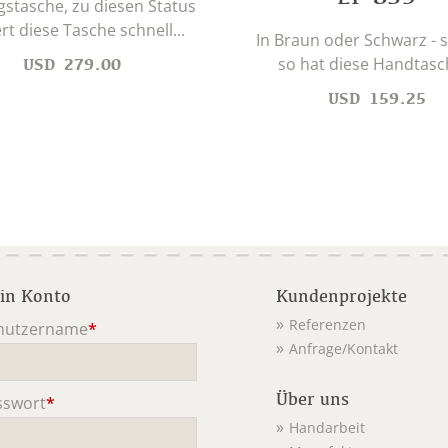
ngstasche, zu diesen Status
rt diese Tasche schnell...
In Braun oder Schwarz - 
so hat diese Handtasch
USD
279.00
USD
159.25
in Konto
Kundenprojekte
Referenzen
nutzername
*
Anfrage/Kontakt
ichtfeld
Über uns
sswort
*
ichtfeld
Handarbeit