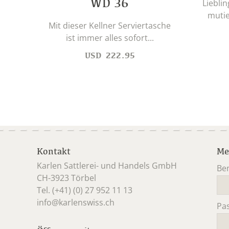
WD 36
Liebli
mutie
Mit dieser Kellner Serviertasche
ist immer alles sofort...
USD
222.95
Kontakt
Me
Karlen Sattlerei- und Handels GmbH
Be
CH-3923 Törbel
Pfl
Tel. (+41) (0) 27 952 11 13
info@karlenswiss.ch
Pa
Pfl