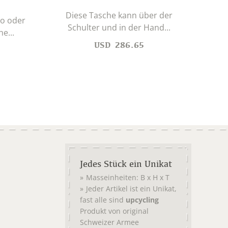
Diese Tasche kann über der
so oder
Schulter und in der Hand...
e...
Für
USD
286.65
Jedes Stück ein Unikat
Masseinheiten: B x H x T
Jeder Artikel ist ein Unikat,
fast alle sind
upcycling
Produkt von original
Schweizer Armee