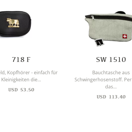
718 F
SW 1510
ld, Kopfhörer - einfach für
Bauchtasche aus
Kleinigkeiten die...
Schwingerhosenstoff. Perf
das...
USD
53.50
USD
113.40