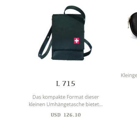
Kleinge
L 715
Das kompakte Format dieser
kleinen Umhängetasche bietet...
USD
126.10