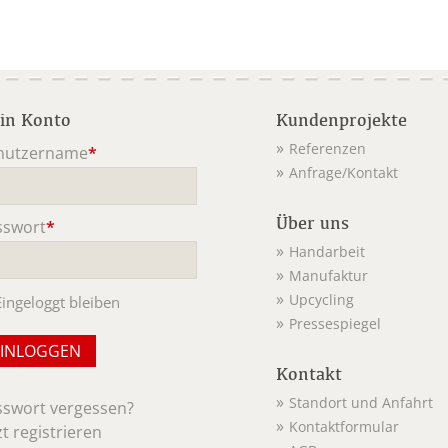
in Konto
Kundenprojekte
Referenzen
nutzername
*
Anfrage/Kontakt
ichtfeld
Über uns
sswort
*
ichtfeld
Handarbeit
Manufaktur
Upcycling
Eingeloggt bleiben
Pressespiegel
Kontakt
Standort und Anfahrt
sswort vergessen?
Kontaktformular
zt registrieren