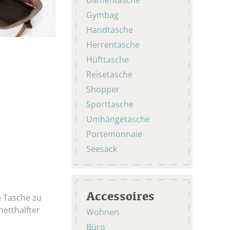
Gymbag
Handtasche
Herrentasche
Hüfttasche
Reisetasche
Shopper
Sporttasche
Umhängetasche
Portemonnaie
Seesack
Accessoires
e Tasche zu
netthalfter
Wohnen
Büro