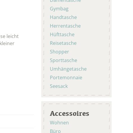
Gymbag
Handtasche
Herrentasche
Hüfttasche
se leicht
Reisetasche
kleiner
Shopper
Sporttasche
Umhängetasche
Portemonnaie
Seesack
Accessoires
Wohnen
Büro