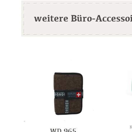
weitere Büro-Accesso
K
WD 965