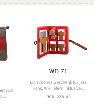
WD 71
Das
Ein schönes Geschenk für Jass
ist 
Fans. Wir liefern inklusive...
et sich
n...
USD
228.05