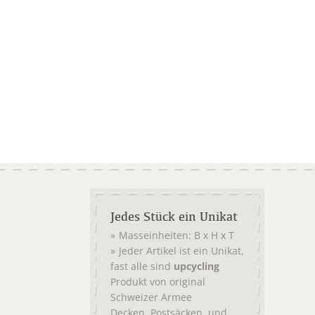
Jedes Stück ein Unikat
Masseinheiten: B x H x T
Jeder Artikel ist ein Unikat,
fast alle sind
upcycling
Produkt von original
Schweizer Armee
,
, und
Decken
Postsäcken