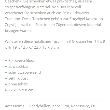
Geschenk. Sie schenken etwas praktisches, aus sehr
strapazierfähigem Material. Von uns liebevoll
verarbeitet.Sie schenken auch ein Stück Schweizer
Tradition. Diese Täschchen gehört zur Zugvögel Kollektion.
Zugvögel weil die Sitze in den Zügen mit diesem Material
bezogen waren.
Wir stellen diese nützlichen Täschli in 3 Grössen her. 14 x 9
x 4/ 19 x 12 x 6/ 22 x 15 x 8 cm
Reissverschluss
abwaschbar
schmutzabweisend
sehr robust
ohne Inhalt
22 x 15 x 8 cm
Accessoires
Handyhüllen
,
Kabel Etui
,
Necessaire
,
Etui
,