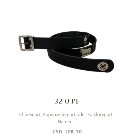
32 0 PF
Chüeligurt, Appenzellergurt oder Folkloregurt -
Namen...
USD
108.30