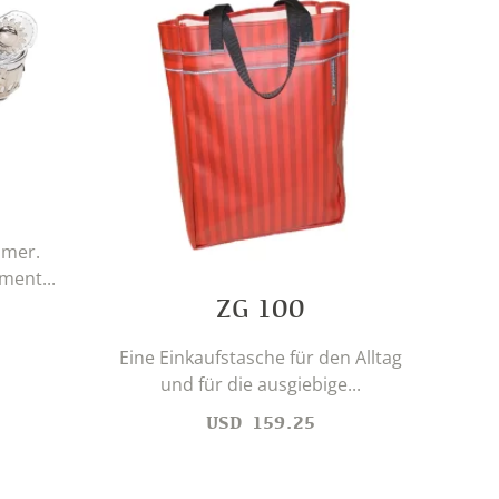
mmer.
ment...
ZG 100
Ein 
W
Eine Einkaufstasche für den Alltag
und für die ausgiebige...
USD
159.25