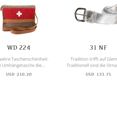
WD 224
31 NF
wahre Taschenschönheit.
Tradition trifft auf Gle
e Umhängetasche die...
Traditionell sind die Orna
USD
210.20
USD
133.75