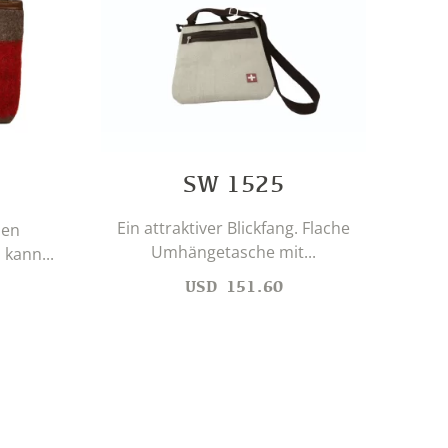
SW 1525
Ein attraktiver Blickfang. Flache
len
Umhängetasche mit...
 kann...
Da
USD
151.60
kle