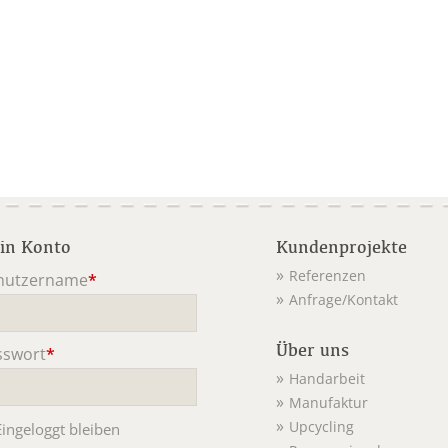
in Konto
Kundenprojekte
Referenzen
nutzername
*
Anfrage/Kontakt
ichtfeld
Über uns
sswort
*
ichtfeld
Handarbeit
Manufaktur
Upcycling
Eingeloggt bleiben