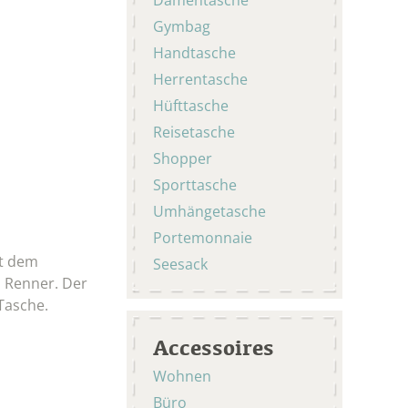
Gymbag
Handtasche
Herrentasche
Hüfttasche
Reisetasche
Shopper
Sporttasche
Umhängetasche
Portemonnaie
it dem
Seesack
n Renner. Der
Tasche.
Accessoires
Wohnen
Büro