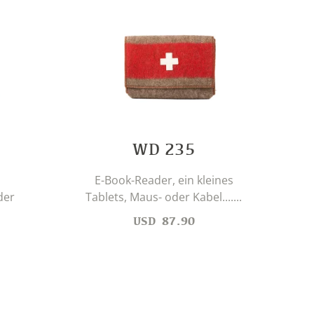
WD 235
s
E-Book-Reader, ein kleines
der
Tablets, Maus- oder Kabel.......
Unte
USD
87.90