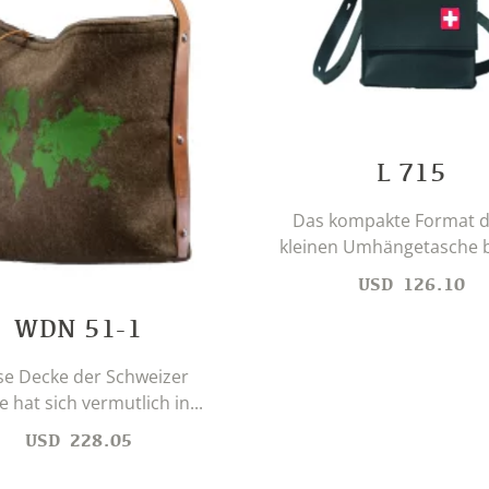
L 715
Das kompakte Format d
kleinen Umhängetasche bi
USD
126.10
WDN 51-1
se Decke der Schweizer
 hat sich vermutlich in...
USD
228.05