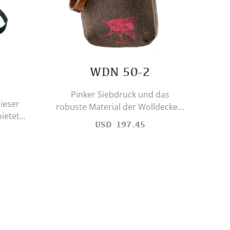
A
WDN 50-2
Um
Pinker Siebdruck und das
ieser
robuste Material der Wolldecke...
etet...
USD
197.45