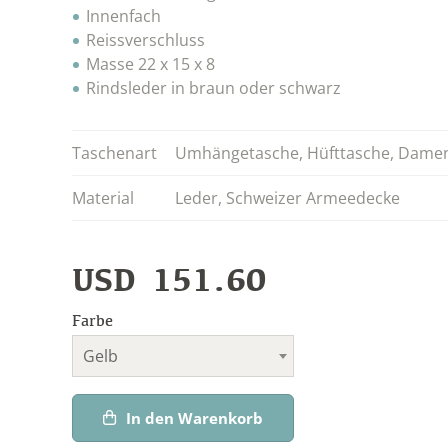
Innenfach
Reissverschluss
Masse 22 x 15 x 8
Rindsleder in braun oder schwarz
Taschenart
Umhängetasche
,
Hüfttasche
,
Damen
Material
Leder
,
Schweizer Armeedecke
USD
151.60
Farbe
Gelb
In den Warenkorb