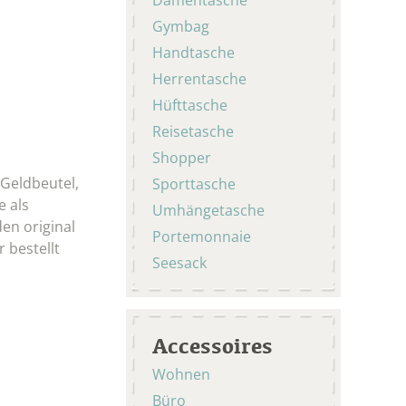
Gymbag
Handtasche
Herrentasche
Hüfttasche
Reisetasche
Shopper
 Geldbeutel,
Sporttasche
e als
Umhängetasche
en original
Portemonnaie
 bestellt
Seesack
Accessoires
Wohnen
Büro