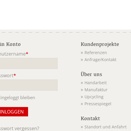
in Konto
Kundenprojekte
Referenzen
nutzername
*
Anfrage/Kontakt
ichtfeld
Über uns
sswort
*
ichtfeld
Handarbeit
Manufaktur
Upcycling
Eingeloggt bleiben
Pressespiegel
Kontakt
Standort und Anfahrt
sswort vergessen?