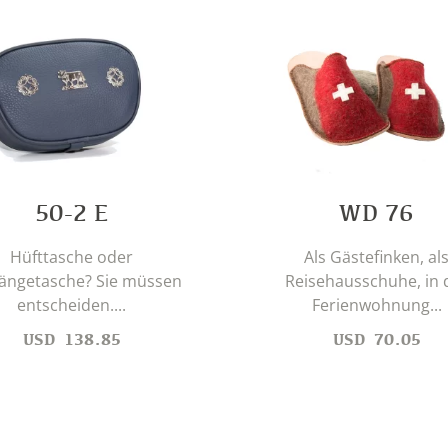
50-2 E
WD 76
Hüfttasche oder
Als Gästefinken, al
ngetasche? Sie müssen
Reisehausschuhe, in 
entscheiden....
Ferienwohnung...
USD
138.85
USD
70.05