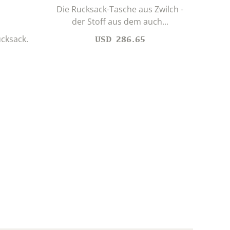
Die Rucksack-Tasche aus Zwilch -
Rob
der Stoff aus dem auch...
ucksack.
USD
286.65