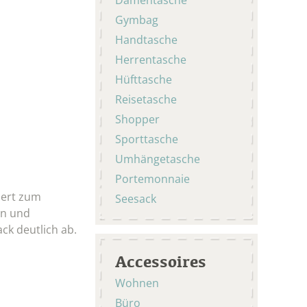
Gymbag
Handtasche
Herrentasche
Hüfttasche
Reisetasche
Shopper
Sporttasche
Umhängetasche
Portemonnaie
iert zum
Seesack
ken und
ck deutlich ab.
Accessoires
Wohnen
Büro