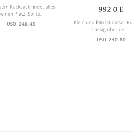
esem Rucksack findet alles
992 0 E
seinen Platz. Sollte...
Klein und fein ist dieser R
USD
248.45
Lässig über der...
USD
240.80