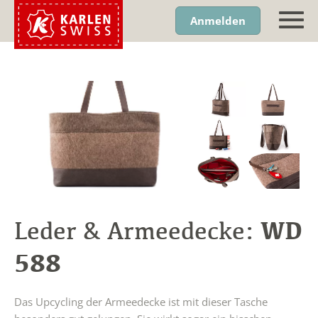
Anmelden
WD
Leder & Armeedecke:
588
Das Upcycling der Armeedecke ist mit dieser Tasche