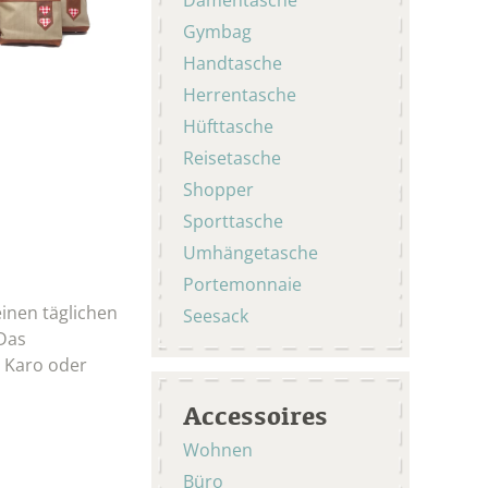
Gymbag
Handtasche
Herrentasche
Hüfttasche
Reisetasche
Shopper
Sporttasche
Umhängetasche
Portemonnaie
einen täglichen
Seesack
 Das
y Karo oder
Accessoires
Wohnen
Büro