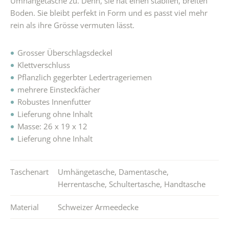
Umhängetasche zu. Denn, sie hat einen stabilen, breiten
Boden. Sie bleibt perfekt in Form und es passt viel mehr
rein als ihre Grösse vermuten lässt.
Grosser Überschlagsdeckel
Klettverschluss
Pflanzlich gegerbter Ledertrageriemen
mehrere Einsteckfächer
Robustes Innenfutter
Lieferung ohne Inhalt
Masse: 26 x 19 x 12
Lieferung ohne Inhalt
Taschenart
Umhängetasche
,
Damentasche
,
Herrentasche
,
Schultertasche
,
Handtasche
Material
Schweizer Armeedecke