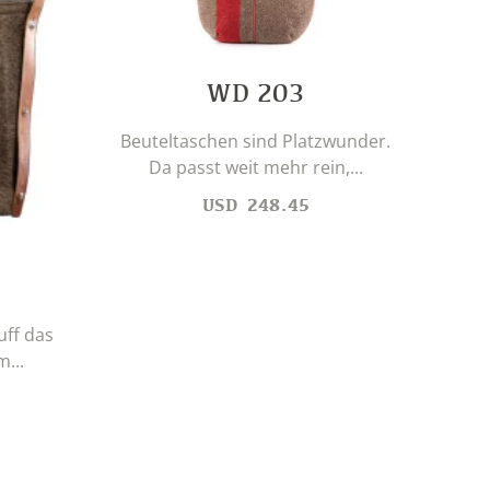
WD 203
Beuteltaschen sind Platzwunder.
Da passt weit mehr rein,...
USD
248.45
uff das
Wer
...
un