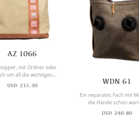
AZ 1066
hopper, mit Ordner oder
ch um all die wichtigen...
WDN 61
USD
215.30
Ein separates Fach mit M
die Hände schön warm
USD
240.80