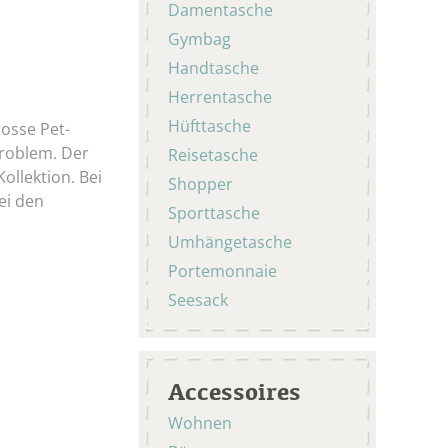
Damentasche
Gymbag
Handtasche
Herrentasche
Hüfttasche
rosse Pet-
Problem. Der
Reisetasche
ollektion. Bei
Shopper
ei den
Sporttasche
Umhängetasche
Portemonnaie
Seesack
Accessoires
Wohnen