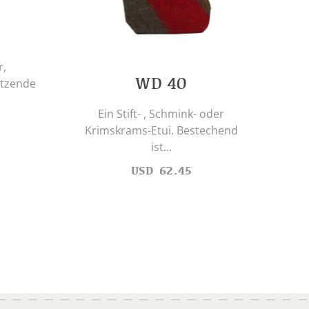
r,
WD 40
utzende
Sch
Ein Stift- , Schmink- oder
Gru
Krimskrams-Etui. Bestechend
ist...
USD
62.45