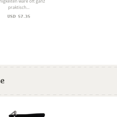
inigkeiten wäre oft ganz
praktisch...
USD
57.35
se