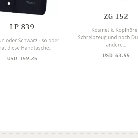
ZG 152
LP 839
Kosmetik, Kopfhöre
Schreibzeug und noch D
un oder Schwarz - so oder
andere...
hat diese Handtasche...
USD
63.55
USD
159.25