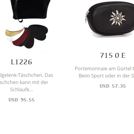
715 0 E
L1226
Portemonnaie am Gürtel t
gelenk-Täschchen. Das
Beim Sport oder in der St
schchen kann mit der
USD
57.35
Schlaufe...
USD
95.55