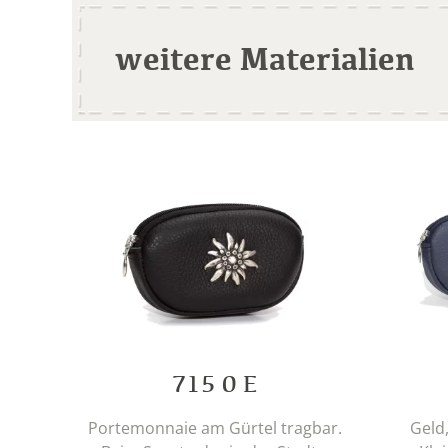
weitere Materialien
715 0 E
Portemonnaie am Gürtel tragbar.
Geld