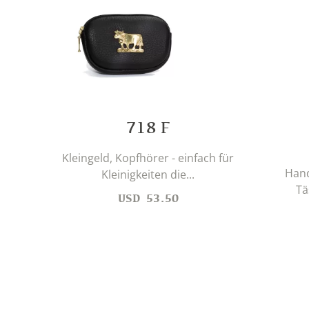
718 F
Kleingeld, Kopfhörer - einfach für
Hand
Kleinigkeiten die...
Tä
USD
53.50