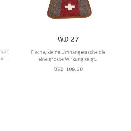
WD 27
 oder
Flache, kleine Umhängetasche die
r...
eine grosse Wirkung zeigt...
USD
108.30
S
cara