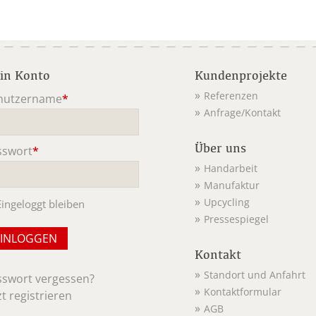
in Konto
Kundenprojekte
Referenzen
nutzername
*
Anfrage/Kontakt
ichtfeld
Über uns
sswort
*
ichtfeld
Handarbeit
Manufaktur
Upcycling
Eingeloggt bleiben
Pressespiegel
Kontakt
Standort und Anfahrt
sswort vergessen?
Kontaktformular
zt registrieren
AGB