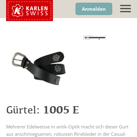
Anmelden
1005 E
Gürtel:
Mehrerer Edelweisse in antik-Optik macht sich dieser Gurt
aus anschmiegsamen, robusten Rindsleder in der Casual-