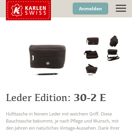
Anmelden
30-2 E
Leder Edition:
Hüfttasche in feinem Leder mit weichem Griff. Diese
Bauchtasche bekommt, je nach Pflege und Wunsch, mit
den Jahren ein natürliches Vintage-Aussehen. Dank ihrer