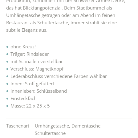
Produktion, kombiniert mit der Schweizer Armee Decke,
das hat Blickfangpotenzial. Beim Stadtbummel als
Umhängetasche getragen oder am Abend im feinen
Restaurant als Schultertasche, immer strahlt sie eine
subtile Eleganz aus.
ohne Kreuz!
Träger: Rindsleder
mit Schnallen verstellbar
Verschluss: Magnetknopf
Lederabschluss verschiedene Farben wählbar
Innen: Stoff gefüttert
Innenleben: Schlüsselband
Einsteckfach
Masse: 22 x 25 x 5
Taschenart
Umhängetasche
,
Damentasche
,
Schultertasche