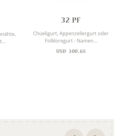
32 PF
Chüeligurt, Appenzellergurt oder
Ei
pnähte,
Folkloregurt - Namen...
...
USD
100.65