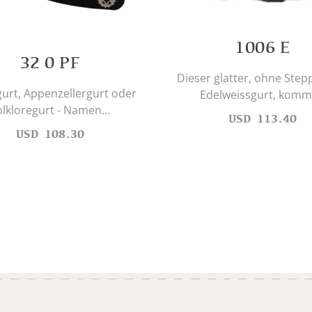
1006 E
32 0 PF
Dieser glatter, ohne Step
gurt, Appenzellergurt oder
Edelweissgurt, kommt
olkloregurt - Namen...
USD
113.40
USD
108.30