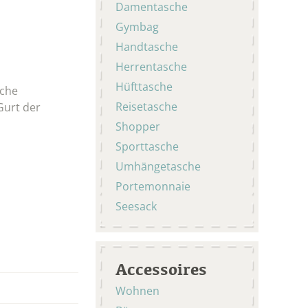
Damentasche
Gymbag
Handtasche
Herrentasche
Hüfttasche
iche
Reisetasche
Gurt der
Shopper
Sporttasche
Umhängetasche
Portemonnaie
Seesack
Accessoires
Wohnen