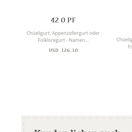
42 0 PF
Chüeligurt, Appenzellergurt oder
Chüeli
Folkloregurt - Namen...
F
USD
126.10