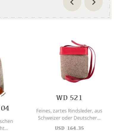
WD 521
 04
Feines, zartes Rindsleder, aus
Schweizer oder Deutscher...
ischen
Beu
USD
164.35
t...
So