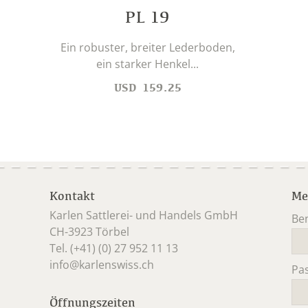
PL 19
Ein robuster, breiter Lederboden,
ein starker Henkel...
USD
159.25
Kontakt
Me
Karlen Sattlerei- und Handels GmbH
Be
CH-3923 Törbel
Pfl
Tel. (+41) (0) 27 952 11 13
info@karlenswiss.ch
Pa
Pfl
Öffnungszeiten