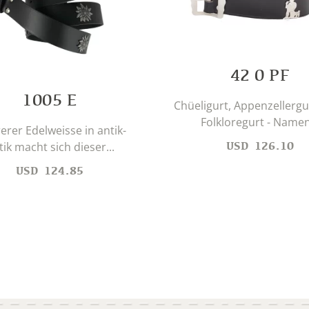
42 0 PF
1005 E
Chüeligurt, Appenzellergu
Folkloregurt - Namen.
rer Edelweisse in antik-
USD
126.10
ik macht sich dieser...
USD
124.85