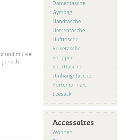
Damentasche
Gymbag
Handtasche
Herrentasche
Hüfttasche
Reisetasche
d und mit viel
Shopper
 je nach
Sporttasche
Umhängetasche
Portemonnaie
Seesack
Accessoires
Wohnen