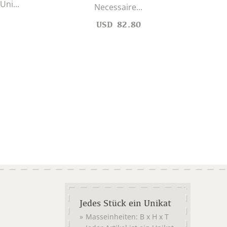
ni...
Necessaire...
USD
82.80
Jedes Stück ein Unikat
Masseinheiten: B x H x T