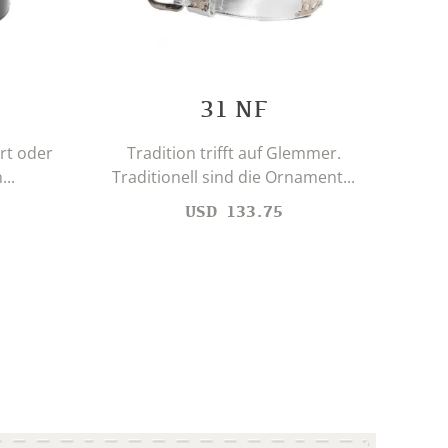
31 NF
Dame
rt oder
Tradition trifft auf Glemmer.
..
Traditionell sind die Ornament...
USD
133.75