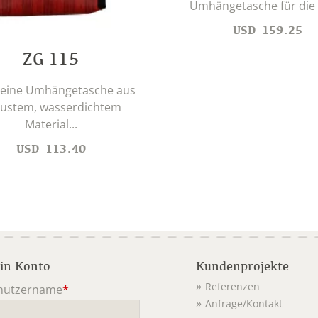
Umhängetasche für die U
USD
159.25
ZG 115
kleine Umhängetasche aus
ustem, wasserdichtem
Material...
USD
113.40
in Konto
Kundenprojekte
Referenzen
nutzername
*
Anfrage/Kontakt
ichtfeld