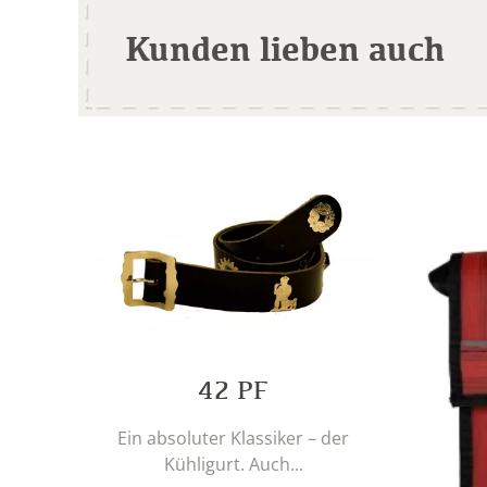
Kunden lieben auch
42 PF
Ein absoluter Klassiker – der
Kühligurt. Auch...