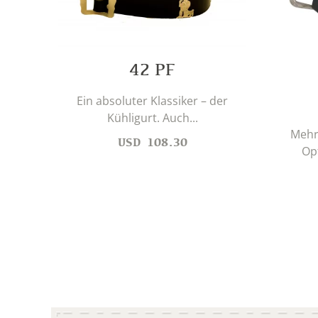
42 PF
Ein absoluter Klassiker – der
Kühligurt. Auch...
Mehre
USD
108.30
Opt