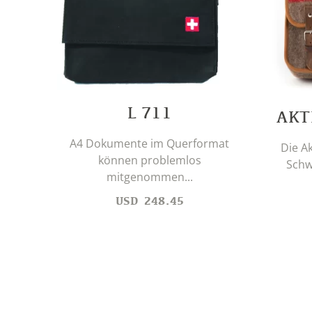
L 711
AKT
A4 Dokumente im Querformat
Die A
können problemlos
Schw
mitgenommen...
USD
248.45