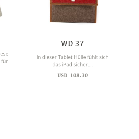
WD 37
iese
In dieser Tablet Hülle fühlt sich
 für
das iPad sicher....
D
USD
108.30