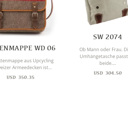
SW 2074
ENMAPPE WD 06
Ob Mann oder Frau. D
Umhängetasche passt
ktenmappe aus Upcycling
beide....
eizer Armeedecken ist...
USD
304.50
USD
350.35