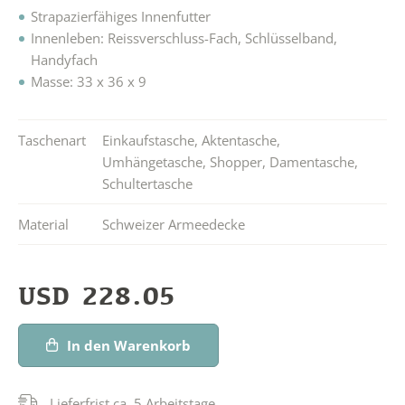
Strapazierfähiges Innenfutter
Innenleben: Reissverschluss-Fach, Schlüsselband,
Handyfach
Masse: 33 x 36 x 9
Taschenart
Einkaufstasche
,
Aktentasche
,
Umhängetasche
,
Shopper
,
Damentasche
,
Schultertasche
Material
Schweizer Armeedecke
USD
228.05
In den Warenkorb
Lieferfrist ca. 5 Arbeitstage.