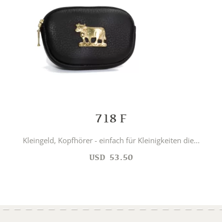
718 F
Kleingeld, Kopfhörer - einfach für Kleinigkeiten die...
USD
53.50