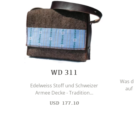
WD 311
Was d
Edelweiss Stoff und Schweizer
auf 
Armee Decke - Tradition...
USD
177.10