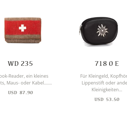
WD 235
718 0 E
ook-Reader, ein kleines
Für Kleingeld, Kopfhör
ts, Maus- oder Kabel.......
Lippenstift oder and
Kleinigkeiten...
USD
87.90
USD
53.50