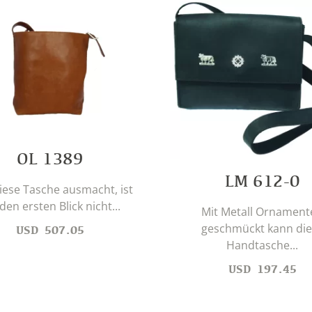
OL 1389
LM 612-0
iese Tasche ausmacht, ist
den ersten Blick nicht...
Mit Metall Ornament
geschmückt kann die
USD
507.05
Handtasche...
USD
197.45