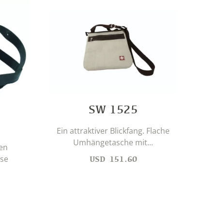
SW 1525
Ein
Ein attraktiver Blickfang. Flache
Umhängetasche mit...
en
se
USD
151.60