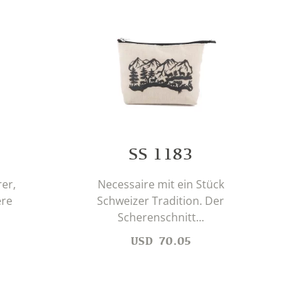
SS 1183
Lie
er,
Necessaire mit ein Stück
un
ere
Schweizer Tradition. Der
Scherenschnitt...
USD
70.05