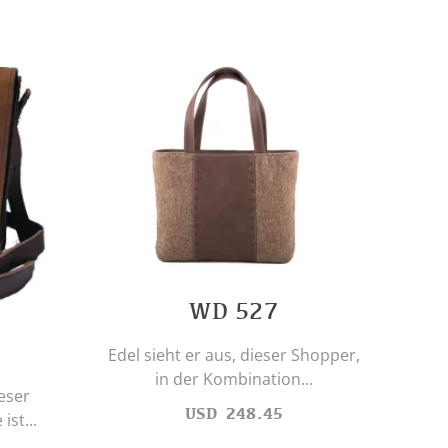
Bu
WD 527
Edel sieht er aus, dieser Shopper,
in der Kombination...
eser
USD
248.45
st...