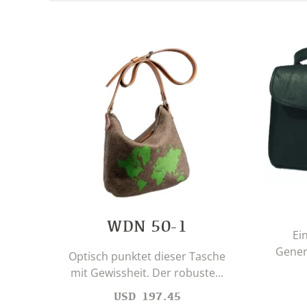
WDN 50-1
Ei
Genera
Optisch punktet dieser Tasche
mit Gewissheit. Der robuste...
USD
197.45