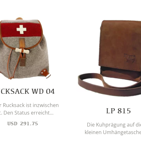
CKSACK WD 04
r Rucksack ist inzwischen
LP 815
t. Den Status erreicht...
USD
291.75
Die Kuhprägung auf di
kleinen Umhängetasche i