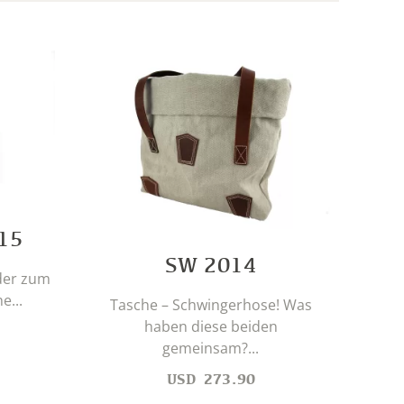
15
SW 2014
der zum
e...
Tasche – Schwingerhose! Was
haben diese beiden
B
gemeinsam?...
dies
USD
273.90