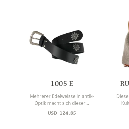
RU
1005 E
Diese
Mehrerer Edelweisse in antik-
Kul
Optik macht sich dieser...
USD
124.85