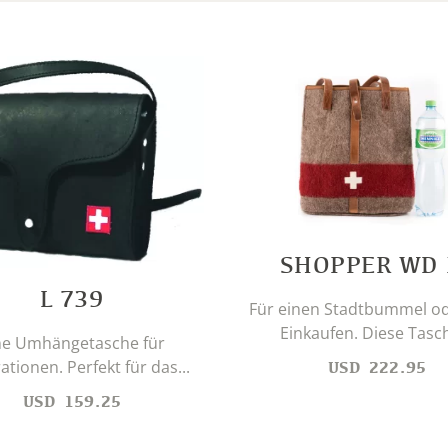
SHOPPER WD 
L 739
Für einen Stadtbummel o
Einkaufen. Diese Tasch
ne Umhängetasche für
tionen. Perfekt für das...
USD
222.95
USD
159.25