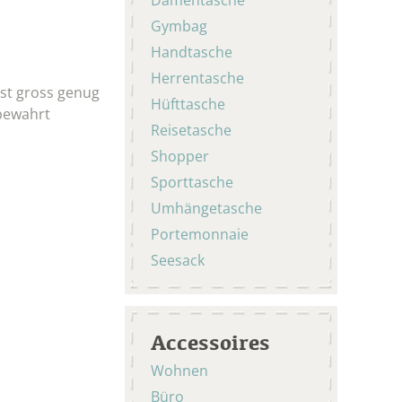
Gymbag
Handtasche
Herrentasche
ist gross genug
Hüfttasche
fbewahrt
Reisetasche
Shopper
Sporttasche
Umhängetasche
Portemonnaie
Seesack
Accessoires
Wohnen
Büro