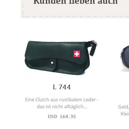
Kunden lieben auch
L 744
Eine Clutch aus rustikalem Leder -
das ist nicht alltäglich...
Geld
Kle
USD
164.35