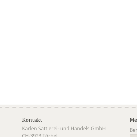
Kontakt
Me
Karlen Sattlerei- und Handels GmbH
Be
CH-3923 Törbel