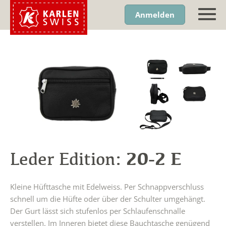
Anmelden
20-2 E
Leder Edition:
Kleine Hüfttasche mit Edelweiss. Per Schnappverschluss
schnell um die Hüfte oder über der Schulter umgehängt.
Der Gurt lässt sich stufenlos per Schlaufenschnalle
verstellen. Im Inneren bietet diese Bauchtasche genügend