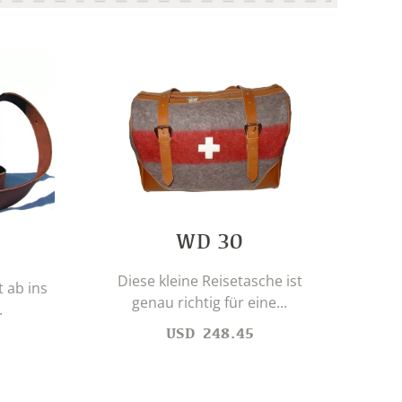
WD 30
Diese kleine Reisetasche ist
A
t ab ins
genau richtig für eine...
Um
.
USD
248.45