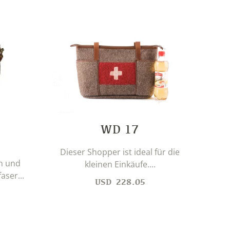
WD 17
Für 
Dieser Shopper ist ideal für die
n und
kleinen Einkäufe....
aser...
USD
228.05