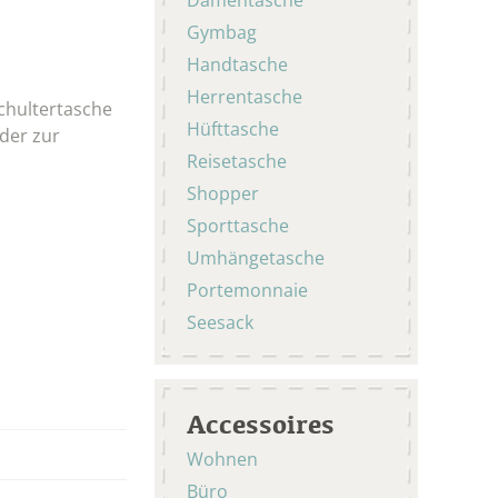
Gymbag
Handtasche
Herrentasche
Schultertasche
Hüfttasche
oder zur
Reisetasche
Shopper
Sporttasche
Umhängetasche
Portemonnaie
Seesack
Accessoires
Wohnen
Büro