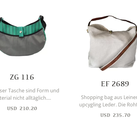
ZG 116
EF 2689
eser Tasche sind Form und
Shopping bag aus Leine
erial nicht alltäglich....
upcygling Leder. Die Rohf
USD
210.20
USD
235.70