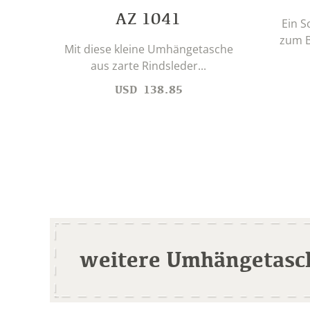
AZ 1041
Ein S
zum B
Mit diese kleine Umhängetasche
aus zarte Rindsleder...
USD
138.85
weitere Umhängetasc