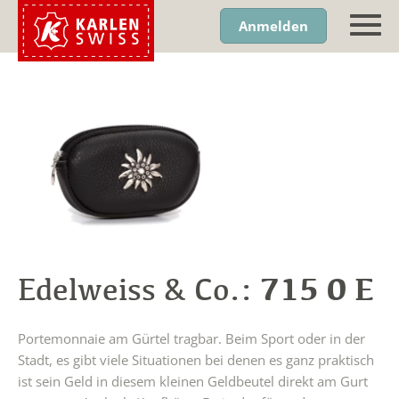
Anmelden
715 0 E
Edelweiss & Co.:
Portemonnaie am Gürtel tragbar. Beim Sport oder in der
Stadt, es gibt viele Situationen bei denen es ganz praktisch
ist sein Geld in diesem kleinen Geldbeutel direkt am Gurt