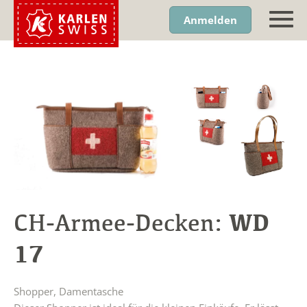
Anmelden
WD
CH-Armee-Decken:
17
Shopper, Damentasche