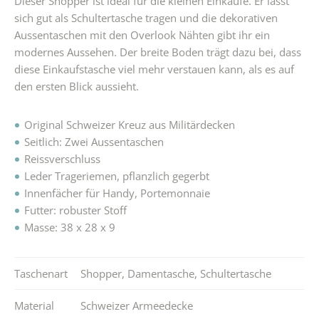
Dieser Shopper ist ideal für die kleinen Einkäufe. Er lässt
sich gut als Schultertasche tragen und die dekorativen
Aussentaschen mit den Overlook Nähten gibt ihr ein
modernes Aussehen. Der breite Boden trägt dazu bei, dass
diese Einkaufstasche viel mehr verstauen kann, als es auf
den ersten Blick aussieht.
Original Schweizer Kreuz aus Militärdecken
Seitlich: Zwei Aussentaschen
Reissverschluss
Leder Trageriemen, pflanzlich gegerbt
Innenfächer für Handy, Portemonnaie
Futter: robuster Stoff
Masse: 38 x 28 x 9
Taschenart
Shopper
,
Damentasche
,
Schultertasche
Material
Schweizer Armeedecke