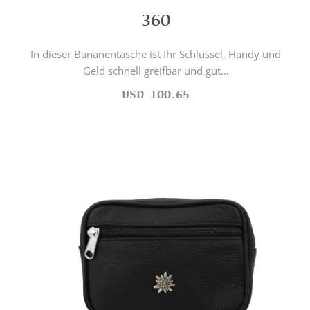
360
In dieser Bananentasche ist Ihr Schlüssel, Handy und
Geld schnell greifbar und gut...
USD
100.65