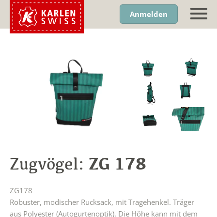
Anmelden
ZG 178
Zugvögel:
ZG178
Robuster, modischer Rucksack, mit Tragehenkel. Träger
aus Polyester (Autogurtenoptik). Die Höhe kann mit dem