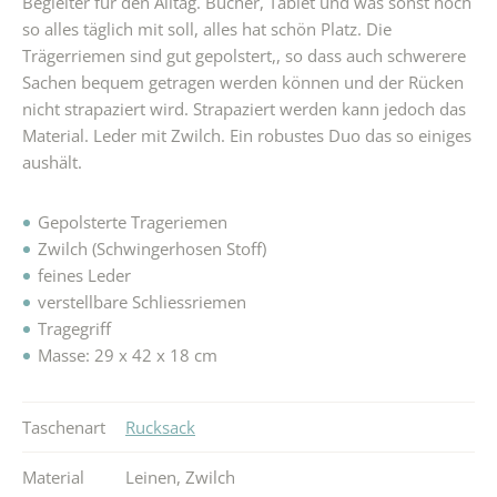
Begleiter für den Alltag. Bücher, Tablet und was sonst noch
so alles täglich mit soll, alles hat schön Platz. Die
Trägerriemen sind gut gepolstert,, so dass auch schwerere
Sachen bequem getragen werden können und der Rücken
nicht strapaziert wird. Strapaziert werden kann jedoch das
Material. Leder mit Zwilch. Ein robustes Duo das so einiges
aushält.
Gepolsterte Trageriemen
Zwilch (Schwingerhosen Stoff)
feines Leder
verstellbare Schliessriemen
Tragegriff
Masse: 29 x 42 x 18 cm
Taschenart
Rucksack
Material
Leinen
,
Zwilch