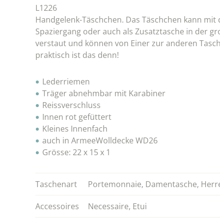
L1226
Handgelenk-Täschchen. Das Täschchen kann mit de
Spaziergang oder auch als Zusatztasche in der 
verstaut und können von Einer zur anderen Tasc
praktisch ist das denn!
Lederriemen
Träger abnehmbar mit Karabiner
Reissverschluss
Innen rot gefüttert
Kleines Innenfach
auch in ArmeeWolldecke WD26
Grösse: 22 x 15 x 1
Taschenart
Portemonnaie
,
Damentasche
,
Herr
Accessoires
Necessaire
,
Etui