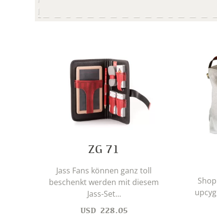
ZG 71
Jass Fans können ganz toll
Shop
beschenkt werden mit diesem
upcygl
Jass-Set...
USD
228.05