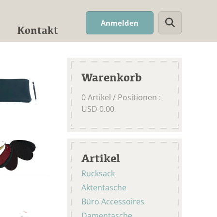
Suchwort
Anmelden
Kontakt
Warenkorb
0
Artikel / Positionen
:
USD
0.00
Artikel
Rucksack
Aktentasche
Büro Accessoires
Damentasche