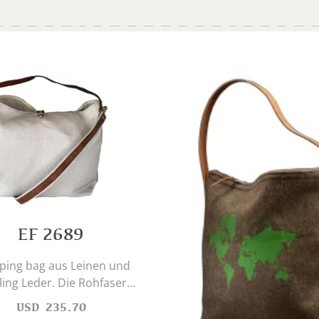
EF 2689
ping bag aus Leinen und
ing Leder. Die Rohfaser...
USD
235.70