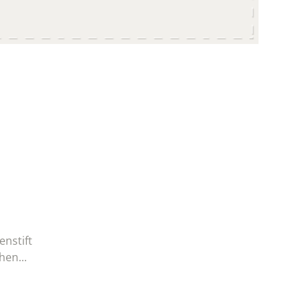
enstift
hen...