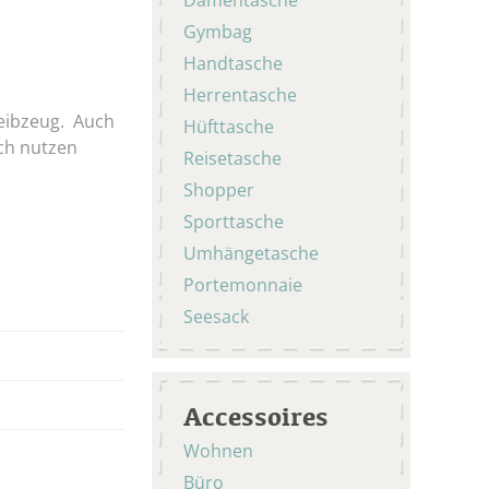
Gymbag
Handtasche
Herrentasche
reibzeug. Auch
Hüfttasche
uch nutzen
Reisetasche
Shopper
Sporttasche
Umhängetasche
Portemonnaie
Seesack
Accessoires
Wohnen
Büro