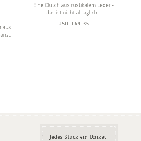
Eine Clutch aus rustikalem Leder -
das ist nicht alltäglich...
Tr
Trad
USD
164.35
n aus
anz...
Jedes Stück ein Unikat